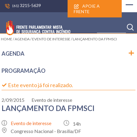
3215-5639
APOIE A
(61)
FRENTE
HOME
/
AGENDA
/
EVENTO DE INTERESSE
/
LANÇAMENTO DA FPMSCI
AGENDA
PROGRAMAÇÃO
Este evento já foi realizado.
2/09/2015
Evento de interesse
LANÇAMENTO DA FPMSCI
Evento de interesse
14h
Congresso Nacional - Brasília/DF